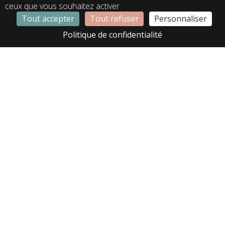
ceux que vous souhaitez activer
Tout accepter
Tout refuser
Personnaliser
LA01366
LA02307
Politique de confidentialité
LA02465
LA02564