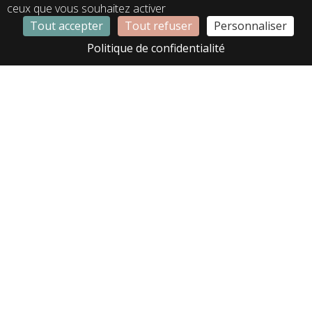
ceux que vous souhaitez activer
Tout accepter
Tout refuser
Personnaliser
LA01366
LA02307
Politique de confidentialité
LA02465
LA02564