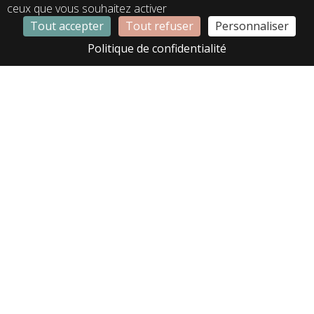
ceux que vous souhaitez activer
Tout accepter
Tout refuser
Personnaliser
LA01366
LA02307
Politique de confidentialité
LA02465
LA02564