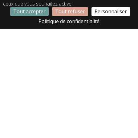
ceux que vous souhaitez activer
Tout accepter
Tout refuser
Personnaliser
LA01366
LA02307
Politique de confidentialité
LA02465
LA02564