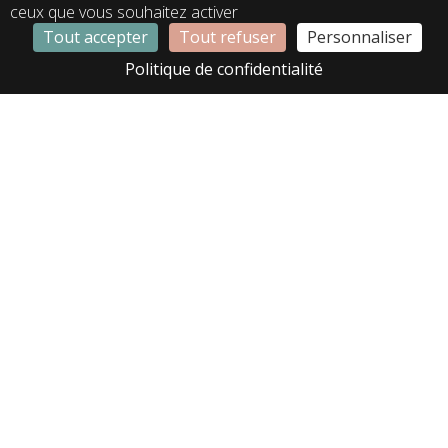
ceux que vous souhaitez activer
Tout accepter
Tout refuser
Personnaliser
LD01373
LD01394
Politique de confidentialité
LD02120B
LD02333