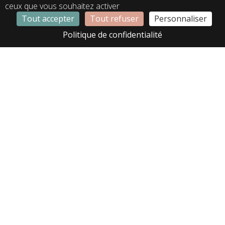
ceux que vous souhaitez activer
Tout accepter
Tout refuser
Personnaliser
LD10527
LD11078
Politique de confidentialité
LE00165
LE00183