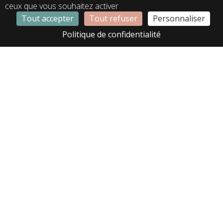
ceux que vous souhaitez activer
Tout accepter
Tout refuser
Personnaliser
LC01379
LC01383
Politique de confidentialité
LC01385
LC01386