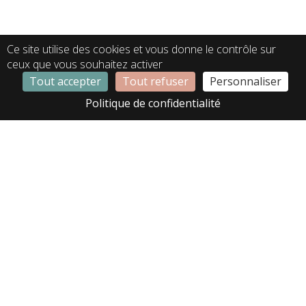
Se connecter
Ce site utilise des cookies et vous donne le contrôle sur
ceux que vous souhaitez activer
S'inscrire
Tout accepter
Tout refuser
Personnaliser
[wc_wishlists_search]
Politique de confidentialité
Nous sommes à
Qui sommes-
Nos standards
votre service,
nous ?
personnalisables
contactez-nous
pour toute
Notre approche
Contactez-nous