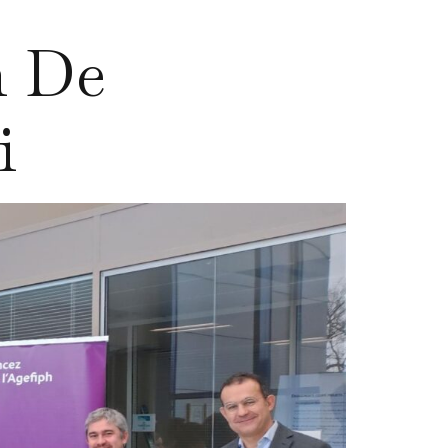
n De
i